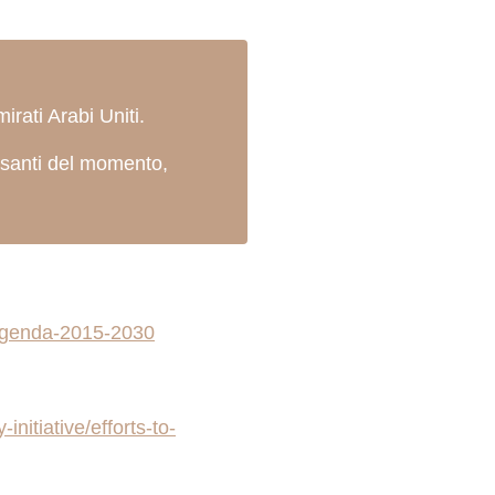
rati Arabi Uniti.
essanti del momento,
-agenda-2015-2030
itiative/efforts-to-