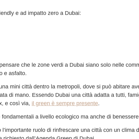
endly e ad impatto zero a Dubai:
 pensare che le zone verdi a Dubai siano solo nelle comm
o e asfalto.
una mini città dentro la metropoli, dove si può abitare av
ortata di mano. Essendo Dubai una città adatta a tutti, fa
x, e così via,
il green è sempre presente
.
no fondamentali a livello ecologico ma anche di benesser
l’importante ruolo di rinfrescare una città con un clima
e richiesto dall’Agenda Green di Dubai.