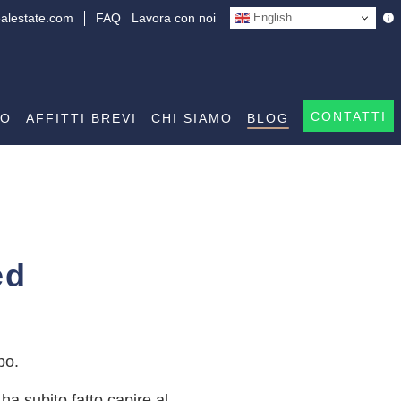
alestate.com
FAQ
Lavora con noi
English
CONTATTI
DO
AFFITTI BREVI
CHI SIAMO
BLOG
ed
po.
ha subito fatto capire al