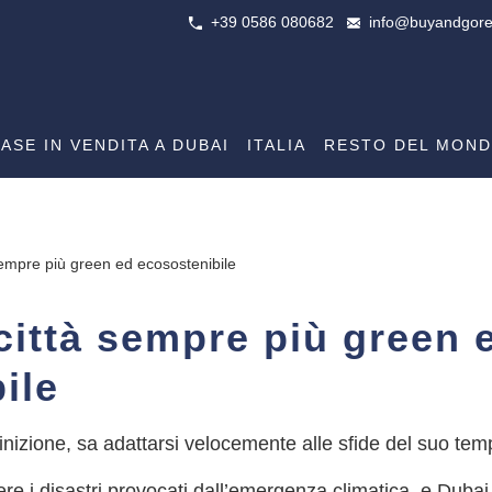
+39 0586 080682
info@buyandgore
ASE IN VENDITA A DUBAI
ITALIA
RESTO DEL MON
sempre più green ed ecosostenibile
città sempre più green 
ile
finizione, sa adattarsi velocemente alle sfide del suo tem
re i disastri provocati dall’emergenza climatica, e Dubai 