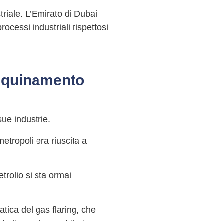
riale. L’Emirato di Dubai
ocessi industriali rispettosi
inquinamento
sue industrie.
etropoli era riuscita a
trolio si sta ormai
atica del gas flaring, che