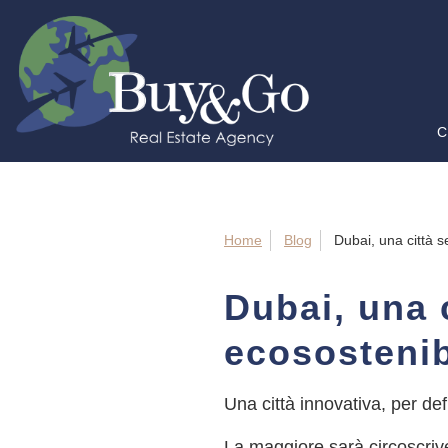
C
Home
Blog
Dubai, una città 
Dubai, una 
ecosostenib
Una città innovativa, per de
La maggiore sarà circoscrive