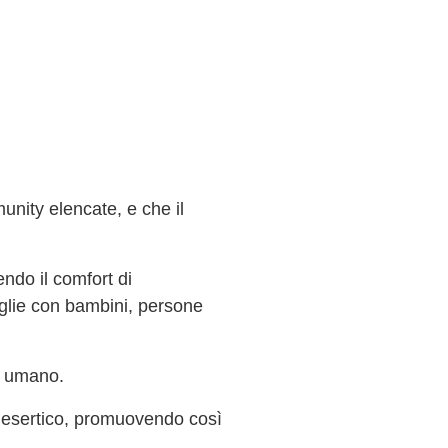
unity elencate, e che il
endo il comfort di
miglie con bambini, persone
e umano.
 desertico, promuovendo così