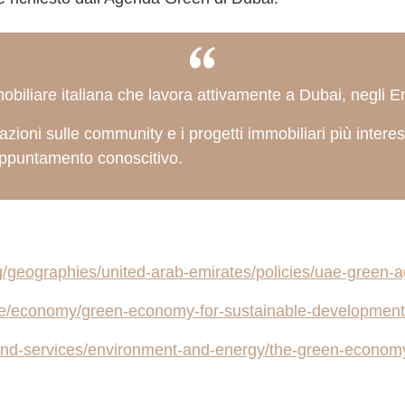
liare italiana che lavora attivamente a Dubai, negli Emi
zioni sulle community e i progetti immobiliari più inter
 appuntamento conoscitivo.
rg/geographies/united-arab-emirates/policies/uae-green
uae/economy/green-economy-for-sustainable-development
and-services/environment-and-energy/the-green-economy-in