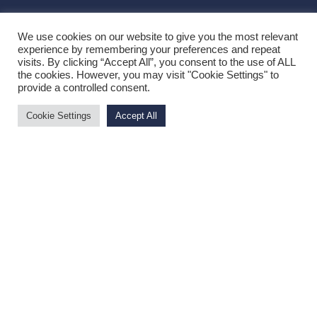
We use cookies on our website to give you the most relevant
experience by remembering your preferences and repeat
visits. By clicking “Accept All”, you consent to the use of ALL
the cookies. However, you may visit "Cookie Settings" to
NEWSLETTER
provide a controlled consent.
1
Cookie Settings
Accept All
Privacy: Acconsento al trattamento
dei dati personali
QUICK LINK
Dubai
Toscana
Lombardia
ABOUT
Home