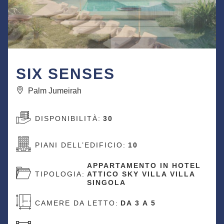
MUSHRIF VIL
Mirdis
DISPONIBILITÀ:
50
10
PIANI DELL’EDIFICIO:
MENTO IN HOTEL
TIPOLOGIA:
VILLA SI
KY VILLA VILLA
CAMERE DA LETTO:
D
A 3 A 5