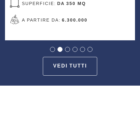
SUPERFICIE:
DA 260 
MQ
A PARTIRE DA:
700.00
000
VEDI TUTTI