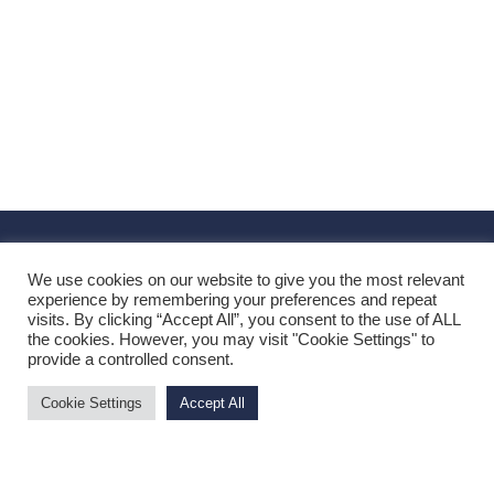
We use cookies on our website to give you the most relevant
experience by remembering your preferences and repeat
visits. By clicking “Accept All”, you consent to the use of ALL
the cookies. However, you may visit "Cookie Settings" to
Indirizzo:
Corso Amedeo 34, 57122 Livorno (LI)
provide a controlled consent.
Telefono:
+39 0586 080682
Mobile:
+39 3316234047
Cookie Settings
Accept All
Email:
info@buyandgorealestate.com
P.IVA:
02348970506
PI-20034