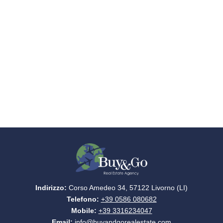
Indirizzo:
Corso Amedeo 34, 57122 Livorno (LI)
Telefono:
+39 0586 080682
Mobile:
+39 3316234047
Email:
info@buyandgorealestate.com