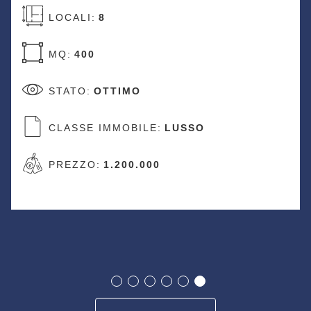
8
TIPOLOG
LOCALI:
OTTIMO
MQ:
300
IMMOBILE:
LUSSO
STATO:
:
1.200.000
CLASSE 
PREZZO