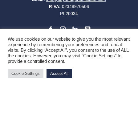
P.IVA:
02348970506
PI-20034
We use cookies on our website to give you the most relevant
experience by remembering your preferences and repeat
visits. By clicking “Accept All”, you consent to the use of ALL
the cookies. However, you may visit "Cookie Settings" to
NEWSLETTER
provide a controlled consent.
1
Cookie Settings
Accept All
Privacy: Acconsento al trattamento
dei dati personali
QUICK LINK
Dubai
Toscana
Lombardia