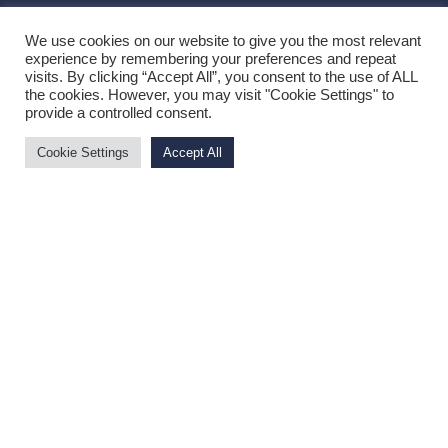
We use cookies on our website to give you the most relevant
experience by remembering your preferences and repeat
visits. By clicking “Accept All”, you consent to the use of ALL
the cookies. However, you may visit "Cookie Settings" to
NEWSLETTER
provide a controlled consent.
Cookie Settings
Accept All
Privacy: Acconsento al trattamento
dei dati personali
QUICK LINK
Dubai
Toscana
Lombardia
ABOUT
Home